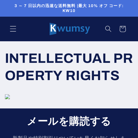
コンテ
3 ～ 7 日以内の迅速な送料無料 |最大 10% オフ コード:
ンツに
KW10
進む
カ
ー
ト
INTELLECTUAL PR
OPERTY RIGHTS
メールを購読する